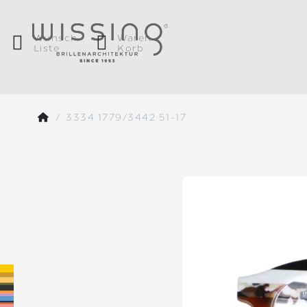
Wunsch
Waren
Liste
Korb
3334 1779/3442 51-17