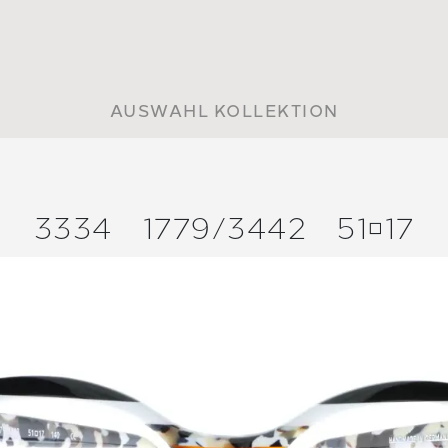
AUSWAHL KOLLEKTION
3334
1779/
3442
5117