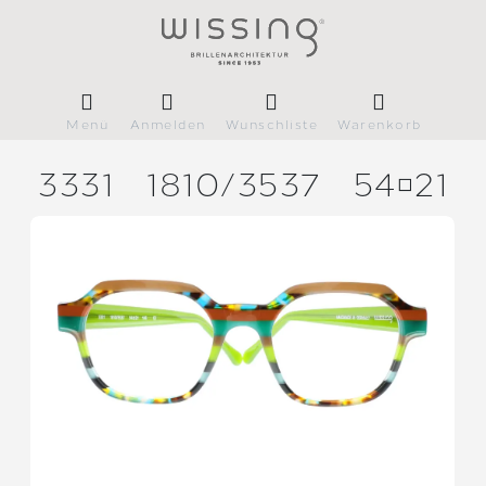
Menü
Anmelden
Wunschliste
Warenkorb
3331
1810/
3537
5421