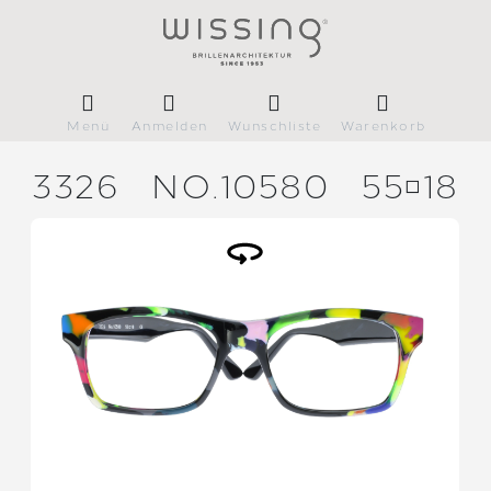
Menü
Anmelden
Wunschliste
Warenkorb
3326
NO.10580
5518