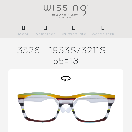
Menü
Anmelden
Wunschliste
Warenkorb
3326
1933S/
3211S
5518