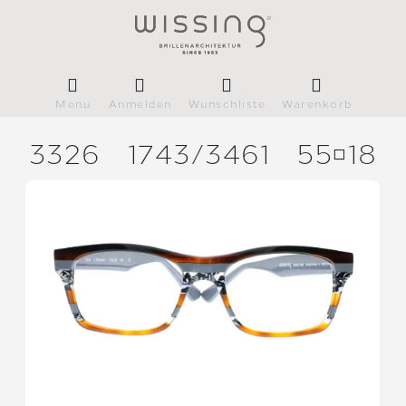
Menü
Anmelden
Wunschliste
Warenkorb
3326
1743/
3461
5518