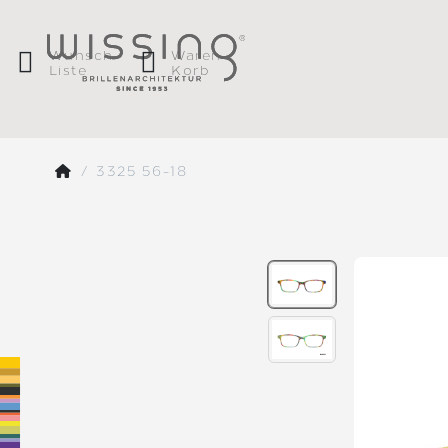
Wunsch
Waren
Liste
Korb
3325 56-18