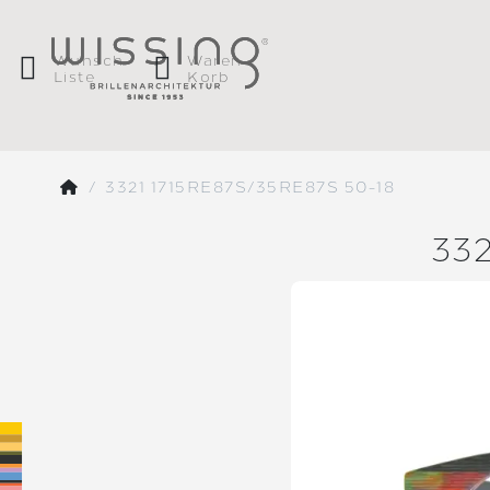
Wunsch
Waren
Liste
Korb
3321 1715RE87S/35RE87S 50-18
332