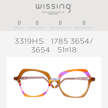
Menü
Anmelden
Wunschliste
Warenkorb
3319HS
1785 3654/
3654
5118