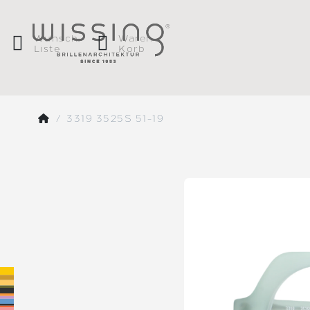
Wunsch
Waren
Liste
Korb
3319 3525S 51-19