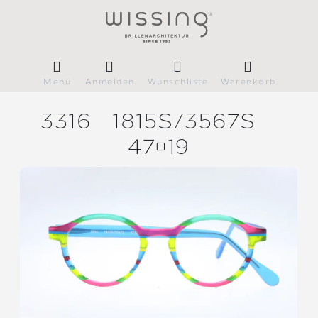
Menü
Anmelden
Wunschliste
Warenkorb
3316
1815S/
3567S
4719