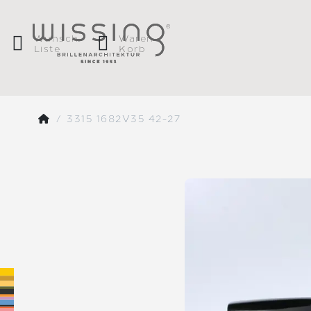
Wunsch
Waren
Liste
Korb
3315 1682V35 42-27