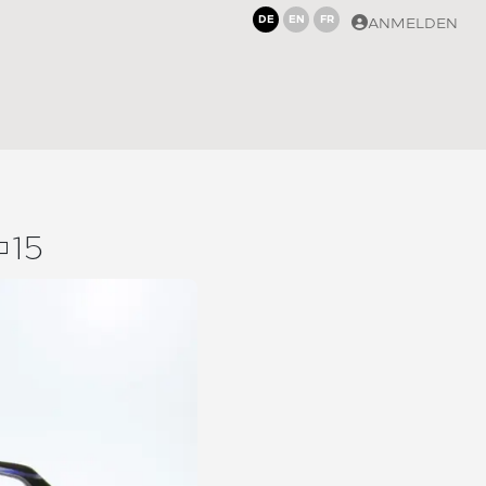
DE
EN
FR
ANMELDEN
15