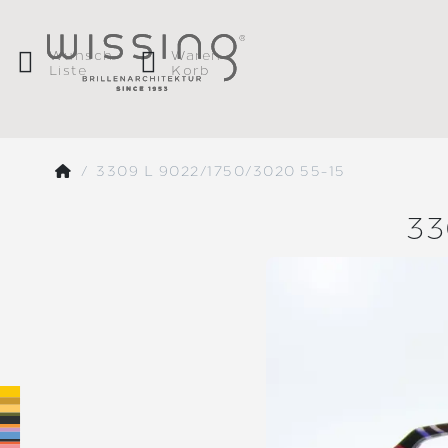
Wunsch
Waren
Liste
Korb
3309 L 9022/1750/3020 55-15
33