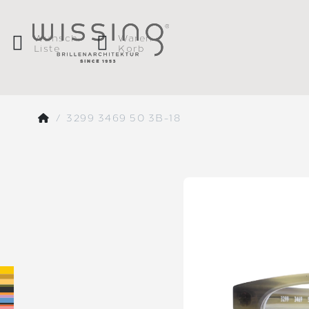
Wunsch
Waren
Liste
Korb
3299 3469 50 3B-18