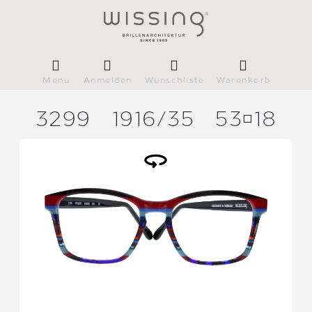
Menü
Anmelden
Wunschliste
Warenkorb
3299
1916/
35
5318