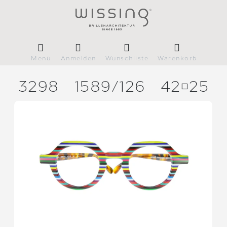
Menü
Anmelden
Wunschliste
Warenkorb
3298
1589/
126
4225