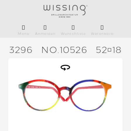
Menü
Anmelden
Wunschliste
Warenkorb
3296
NO.10526
5218