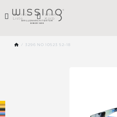
Wunsch
Waren
Liste
Korb
3296 NO.10523 52-18