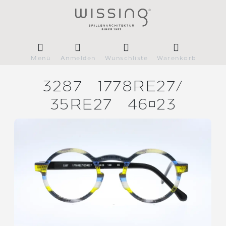
Menü
Anmelden
Wunschliste
Warenkorb
3287
1778RE27/
35RE27
4623