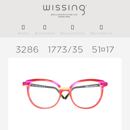
Menü
Anmelden
Wunschliste
Warenkorb
3286
1773/
35
5117