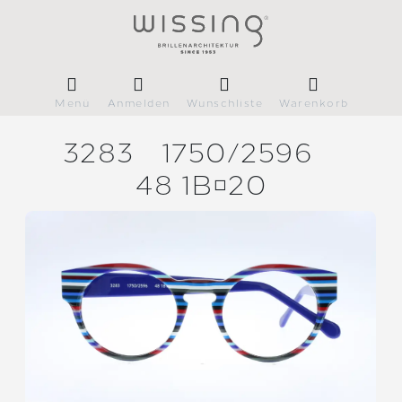
Menü
Anmelden
Wunschliste
Warenkorb
3283
1750/
2596
48 1B20