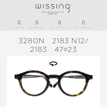
Menü
Anmelden
Wunschliste
Warenkorb
3280N
2183 N12/
2183
4723