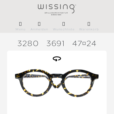
Menü
Anmelden
Wunschliste
Warenkorb
3280
3691
4724