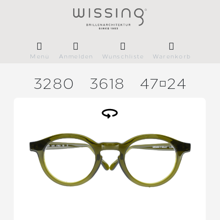
Menü
Anmelden
Wunschliste
Warenkorb
3280
3618
4724