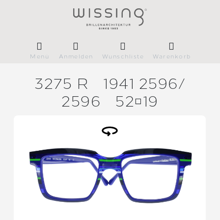
Menü
Anmelden
Wunschliste
Warenkorb
3275 R
1941 2596/
2596
5219