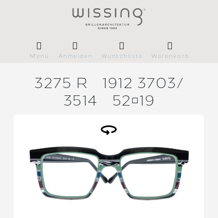
Menü
Anmelden
Wunschliste
Warenkorb
3275 R
1912 3703/
3514
5219