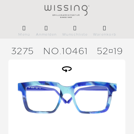
Menü
Anmelden
Wunschliste
Warenkorb
3275
NO.10461
5219