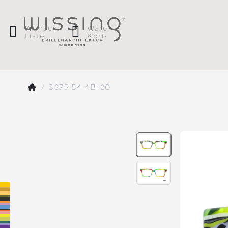
Wunsch
Waren
Liste
Korb
3275 54 4B-20