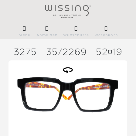
Menü
Anmelden
Wunschliste
Warenkorb
3275
35/
2269
5219