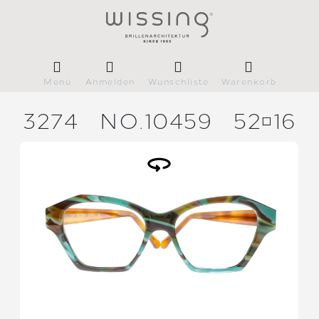
Menü
Anmelden
Wunschliste
Warenkorb
3274
NO.10459
5216