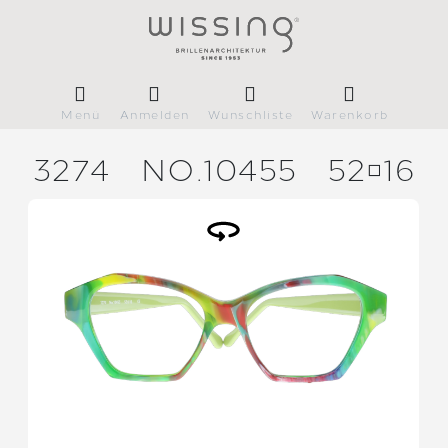
Menü
Anmelden
Wunschliste
Warenkorb
3274
NO.10455
5216