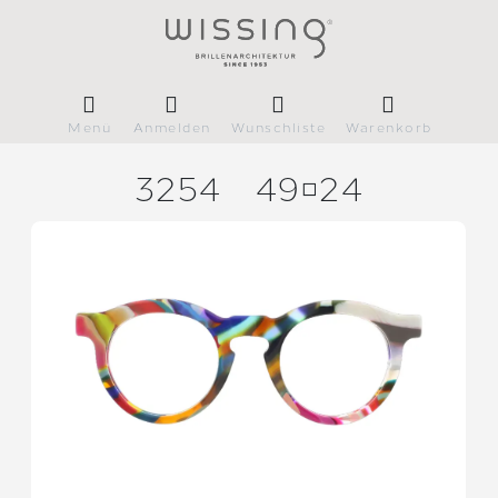
Menü
Anmelden
Wunschliste
Warenkorb
3254
4924