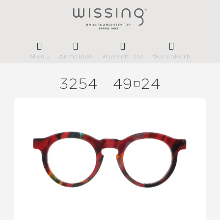
Menü
Anmelden
Wunschliste
Warenkorb
3254
4924