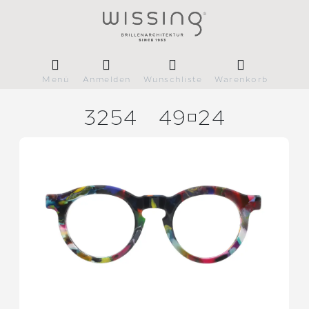
Menü
Anmelden
Wunschliste
Warenkorb
3254
4924