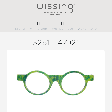
Menü
Anmelden
Wunschliste
Warenkorb
3251
4721