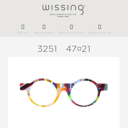
Menü
Anmelden
Wunschliste
Warenkorb
3251
4721