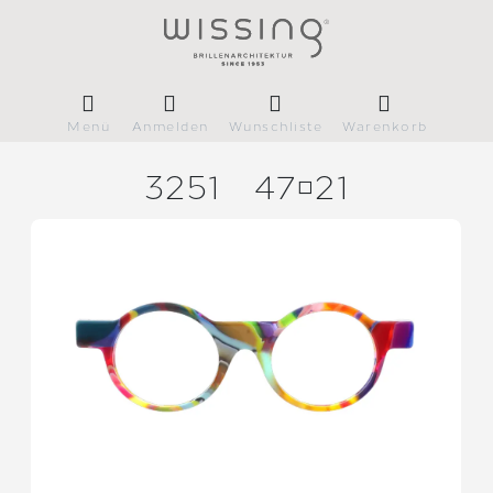
Menü
Anmelden
Wunschliste
Warenkorb
3251
4721