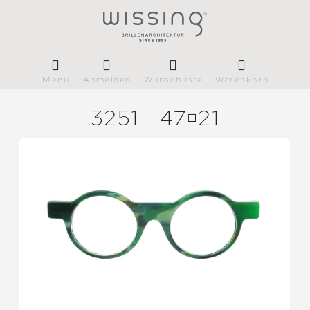
Menü
Anmelden
Wunschliste
Warenkorb
3251
4721