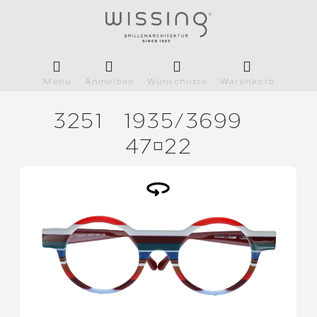
Menü
Anmelden
Wunschliste
Warenkorb
3251
1935/
3699
4722