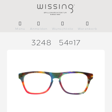
Menü
Anmelden
Wunschliste
Warenkorb
3248
5417