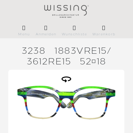
Menü
Anmelden
Wunschliste
Warenkorb
3238
1883VRE15/
3612RE15
5218