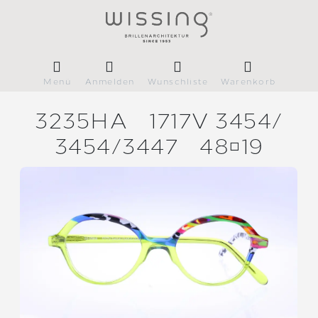
Menü
Anmelden
Wunschliste
Warenkorb
3235HA
1717V 3454/
3454/
3447
4819