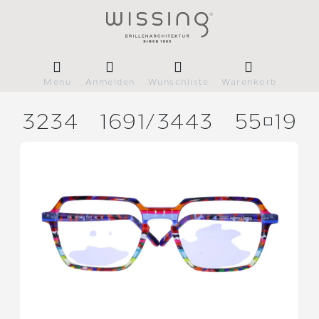
Menü
Anmelden
Wunschliste
Warenkorb
3234
1691/
3443
5519