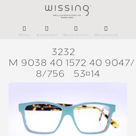
Menü
Anmelden
Wunschliste
Warenkorb
3232
M 9038 40 1572 40 9047/
8/
756
5314