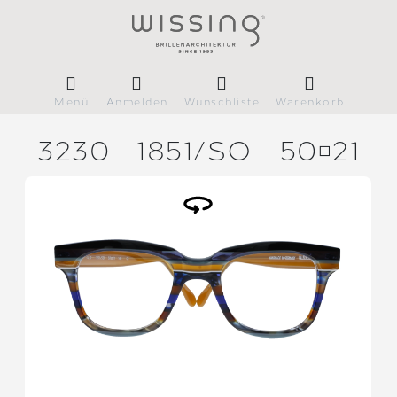
Menü
Anmelden
Wunschliste
Warenkorb
3230
1851/
SO
5021