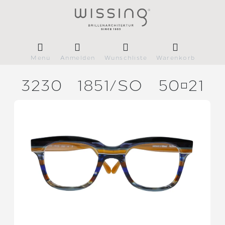
Menü
Anmelden
Wunschliste
Warenkorb
3230
1851/
SO
5021