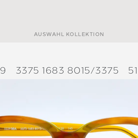
AUSWAHL KOLLEKTION
29
3375 1683 8015/
3375
5