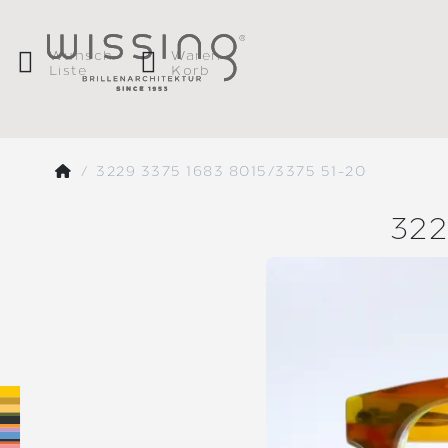
Wunsch
Waren
Liste
Korb
3229 3375 1683 8015/3375 51-20
32