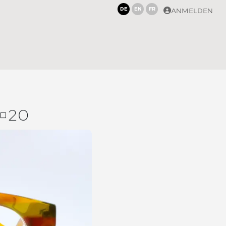
DE
EN
FR
ANMELDEN
120