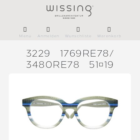
Menü
Anmelden
Wunschliste
Warenkorb
3229
1769RE78/
3480RE78
5119