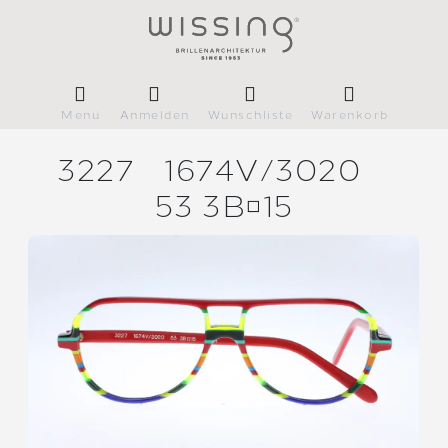
Menü
Anmelden
Wunschliste
Warenkorb
3227
1674V/
3020
53 3B15