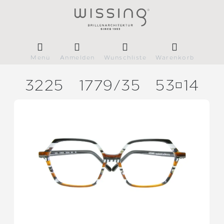
Menü
Anmelden
Wunschliste
Warenkorb
3225
1779/
35
5314