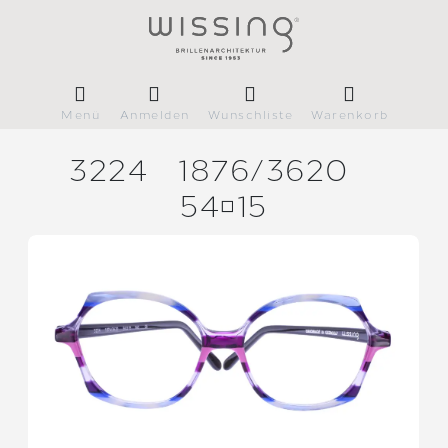
Menü
Anmelden
Wunschliste
Warenkorb
3224
1876/
3620
5415